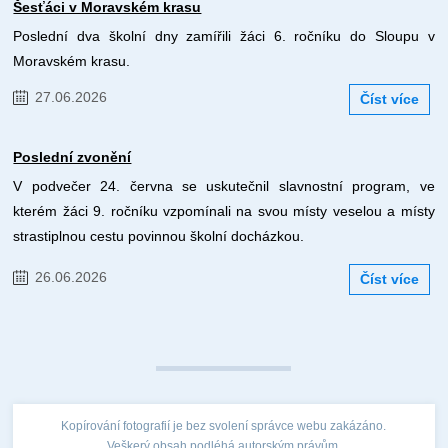
Šesťáci v Moravském krasu
Poslední dva školní dny zamířili žáci 6. ročníku do Sloupu v
Moravském krasu.
27.06.2026
Číst více
Poslední zvonění
V podvečer 24. června se uskutečnil slavnostní program, ve
kterém žáci 9. ročníku vzpomínali na svou místy veselou a místy
strastiplnou cestu povinnou školní docházkou.
26.06.2026
Číst více
Kopírování fotografií je bez svolení správce webu zakázáno.
Veškerý obsah podléhá autorským právům.