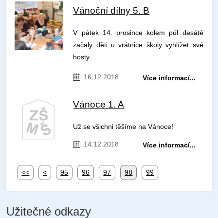
Vánoční dílny 5. B
V pátek 14. prosince kolem půl desáté
začaly děti u vrátnice školy vyhlížet své
hosty.
16.12.2018
Více informací...
Vánoce 1. A
Už se všichni těšíme na Vánoce!
14.12.2018
Více informací...
<<
<
95
96
97
98
99
Užitečné odkazy