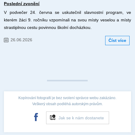
Poslední zvonění
V podvečer 24. června se uskutečnil slavnostní program, ve
kterém žáci 9. ročníku vzpomínali na svou místy veselou a místy
strastiplnou cestu povinnou školní docházkou.
26.06.2026
Číst více
Kopírování fotografií je bez svolení správce webu zakázáno.
Veškerý obsah podléhá autorským právům.
Jak se k nám dostanete