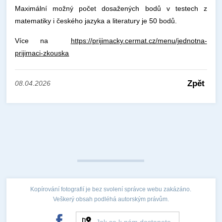
Maximální možný počet dosažených bodů v testech z
matematiky i českého jazyka a literatury je 50 bodů.
Více na
https://prijimacky.cermat.cz/menu/jednotna-
prijimaci-zkouska
Zpět
08.04.2026
Kopírování fotografií je bez svolení správce webu zakázáno.
Veškerý obsah podléhá autorským právům.