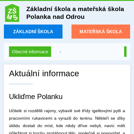
Základní škola a mateřská škola
Polanka nad Odrou
ZÁKLADNÍ ŠKOLA
MATEŘSKÁ ŠKOLA
Obecné informace
Aktuální informace
Ukliďme Polanku
Učitelé si rozdělili rajony, vybavili své třídy igelitovými pytli a
pracovními rukavicemi a vyrazili do terénu. Někteří se díky
úklidu dostali do míst, kde nikdy dříve nebyli, navíc měli
příležitost si trochu protáhnout tělo, společně si popovídat, a