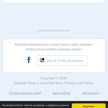
Kopírování fotografií je bez svolení správce webu zakázáno.
Veškerý obsah podléhá autorským právům.
Jak se k nám dostanete
Copyright © 2026
Základní škola a mateřská škola Polanka nad Odrou
Ochrana osobních údajů
Mapa stránek
Administrace
Web created by
Používáním těchto stránek souhlasíte s ukládáním souborů
Rozumím!
©2018