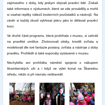
zajímavého z doby, kdy jeskyni obývali pravěcí lidé. Získali
také informace o výzkumech, které se zde prováděly a mohli
si osahat repliky nálezů kosterních pozůstatků a nástrojů. Na
závěr si každý zkusil vykřesat jiskru jako to dělávali pravěcí
lovci.
Ve druhé části programu, která probíhala v muzeu, si zahráli
na pravěké umělce. Zhotovovali otisky, kreslili zvířata a
modelovali dle své fantazie postavy, zvířata a nástroje z doby
pravěku. Prohlédli si také exponáty vystavené v muzeu.
Nechyběla ani prohlídka náměstí spojená s nákupem
štramberských uší a i když se výlet konal na Škaredou
středu, nikdo si při návratu neškaredil.